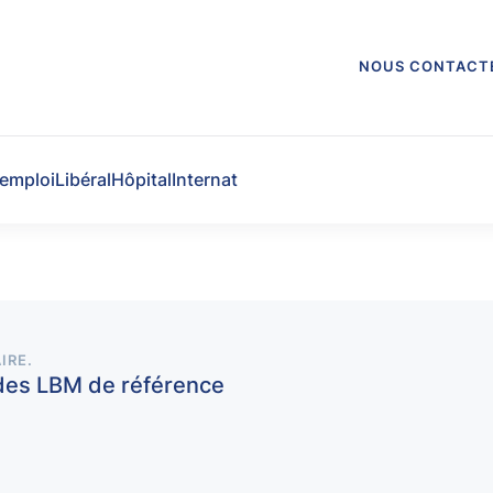
NOUS CONTACT
'emploi
Libéral
Hôpital
Internat
IRE
.
 des LBM de référence