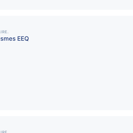
IRE
.
nismes EEQ
IRE
.