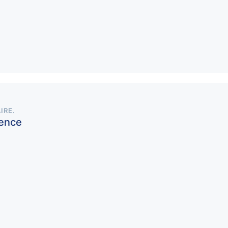
IRE
.
rence