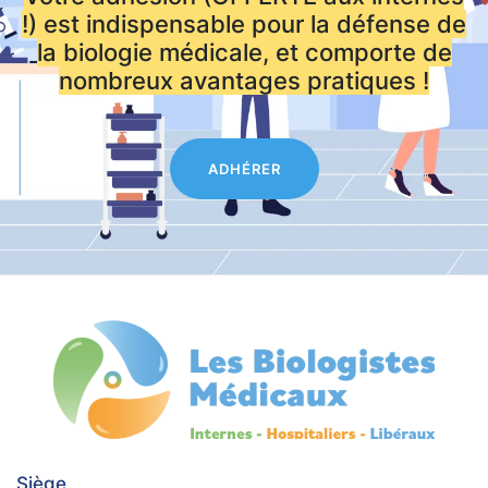
!) est indispensable pour la défense de
la biologie médicale, et comporte de
nombreux avantages pratiques !
ADHÉRER
Siège