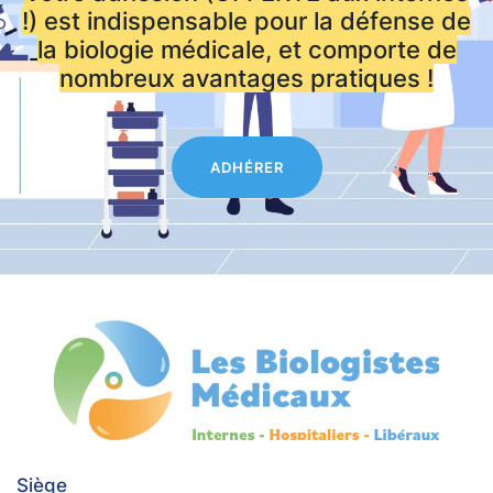
!) est indispensable pour la défense de
la biologie médicale, et comporte de
nombreux avantages pratiques !
ADHÉRER
Siège