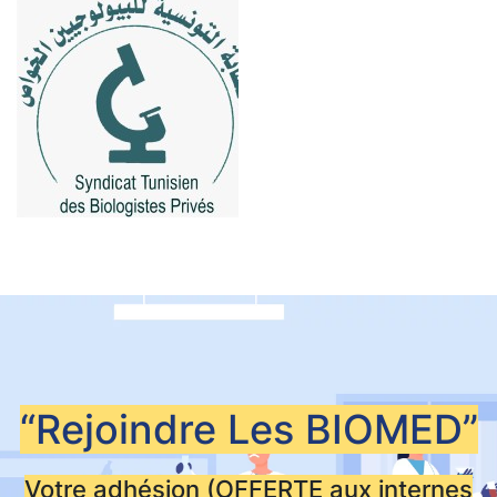
“Rejoindre Les
BIOMED”
Votre adhésion (OFFERTE aux internes